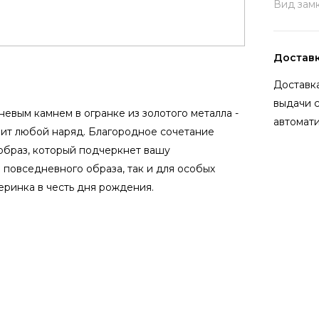
Вид замк
Достав
Доставка
выдачи 
евым камнем в огранке из золотого металла -
автомати
нит любой наряд. Благородное сочетание
образ, который подчеркнет вашу
 повседневного образа, так и для особых
еринка в честь дня рождения.