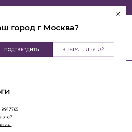
г Москва
аш город г Москва?
ПОДТВЕРДИТЬ
ВЫБРАТЬ ДРУГОЙ
ьги
:
9917765
лотой
эжуал