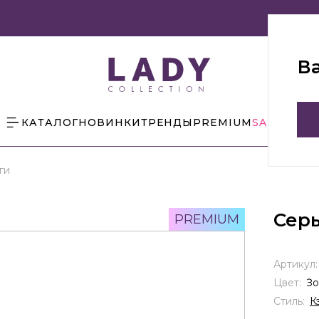
В
КАТАЛОГ
НОВИНКИ
ТРЕНДЫ
PREMIUM
SALE
БЛОГ
ги
Сер
PREMIUM
Артикул
Цвет:
Зо
Стиль:
К