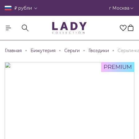
₽
г Москва
рубли
Главная
Бижутерия
Серьги
Гвоздики
Серьги-к
PREMIUM