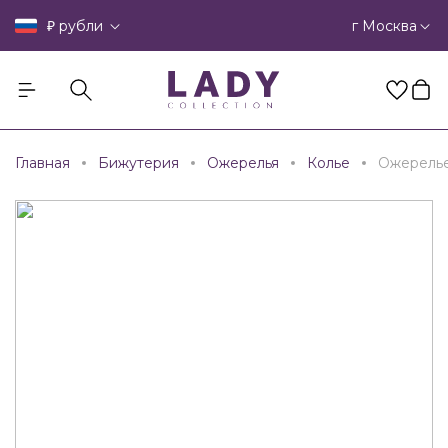
₽
г Москва
рубли
Главная
Бижутерия
Ожерелья
Колье
Ожерель