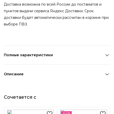
Доставка возможна по всей России до постаматов и
пунктов выдачи сервиса Яндекс Доставки. Срок
доставки будет автоматически рассчитан в корзине при
выборе ПВЗ.
Полные характеристики
Количество в наборе:
1 шт
Состав:
Металл,ПВХ
Описание
Страна производства:
Китай
Это ожерелье - аксессуар для истинных ценительниц
Цвет 1:
Бежевый
изысканности и роскоши. Оно создает особую
Цвет 2:
Прозрачный
Сочетается с
атмосферу вокруг своей обладательницы, привлекая
Цвет 3:
Золотой
восхищенные взгляды и завораживая окружающих своим
Длина 1:
23,5 см
блеском.
Ширина 1:
1,3 см
-54%