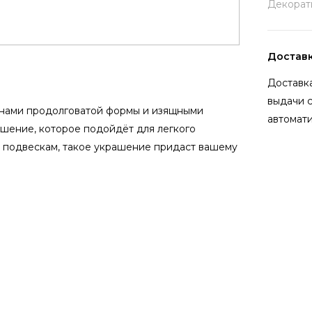
Декорат
Достав
Доставка
выдачи 
инами продолговатой формы и изящными
автомати
ашение, которое подойдёт для легкого
 подвескам, такое украшение придаст вашему