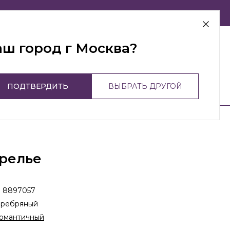
г Москва
аш город г Москва?
ПОДТВЕРДИТЬ
ВЫБРАТЬ ДРУГОЙ
релье
:
8897057
еребряный
омантичный