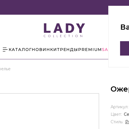
В
КАТАЛОГ
НОВИНКИ
ТРЕНДЫ
PREMIUM
SALE
БЛОГ
елье
Оже
Артикул
Цвет:
С
Стиль:
Р