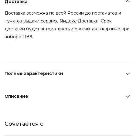
Доставка
Доставка возможна по всей России до постаматов и
пунктов выдачи сервиса Яндекс Доставки. Срок
доставки будет автоматически рассчитан в корзине при
выборе ПВЗ.
Полные характеристики
Количество в наборе:
1 шт
Состав:
Металл
Описание
Страна производства:
Китай
Стальное кольцо с радужным
Цвет 1:
Серебряный
Цвет 2:
Мультицвет
дизайном, широкое
Сочетается с
Возраст:
Взрослый
Декоративный элемент 1:
Другое