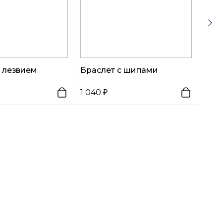
 лезвием
Браслет с шипами
1 040
340