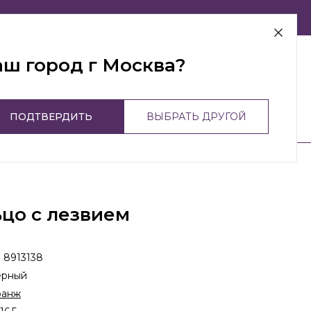
г Москва
аш город г Москва?
ПОДТВЕРДИТЬ
ВЫБРАТЬ ДРУГОЙ
цо с лезвием
:
8913138
ерный
ранж