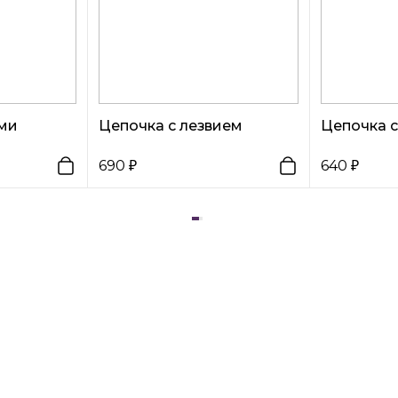
ами
Цепочка с лезвием
Цепочка с
690
640