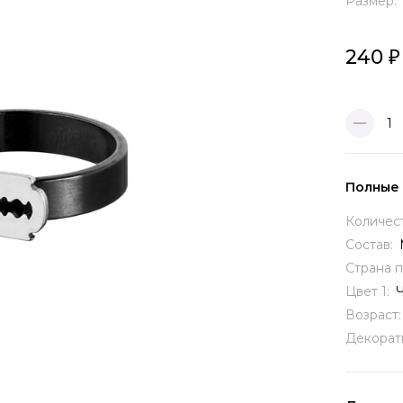
Размер:
240
1
Полные
Количес
Состав:
Страна 
Цвет 1:
Возраст
Декорат