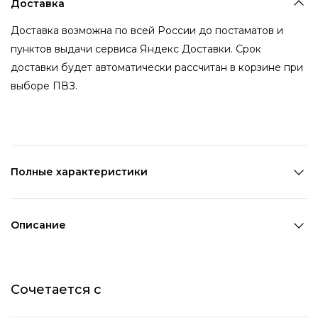
Доставка
Доставка возможна по всей России до постаматов и
пунктов выдачи сервиса Яндекс Доставки. Срок
доставки будет автоматически рассчитан в корзине при
выборе ПВЗ.
Полные характеристики
Количество в наборе:
3 шт
Состав:
Металл
Описание
Страна производства:
Китай
Набор колец выполнен в современном стиле,
Цвет 1:
Золотой
превосходно сочетается как с повседневными
Возраст:
Взрослый
Сочетается с
образами, так и с классическо-деловыми. Кольца
Декоративный элемент 1:
Без элементов
сочетаются между собой, могут составлять гармоничные