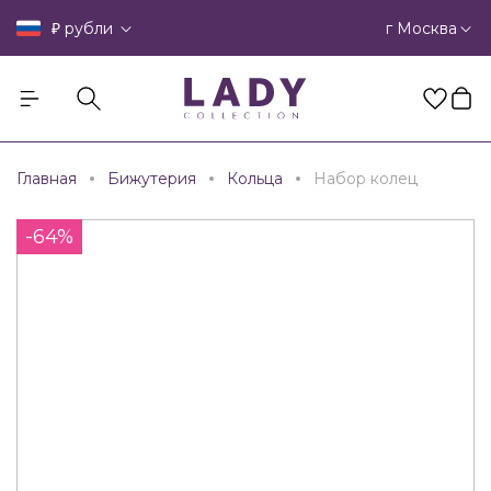
₽
г Москва
рубли
Главная
Бижутерия
Кольца
Набор колец
-64%