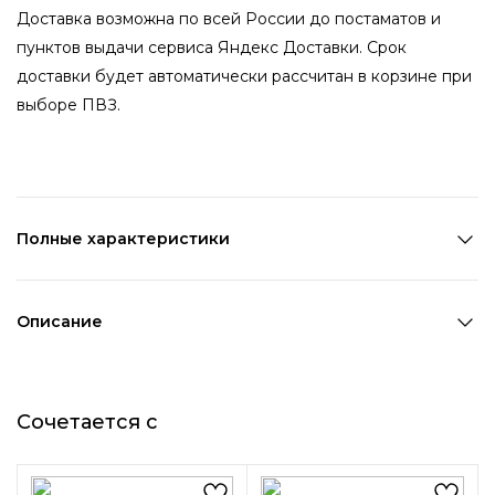
Доставка возможна по всей России до постаматов и
пунктов выдачи сервиса Яндекс Доставки. Срок
доставки будет автоматически рассчитан в корзине при
выборе ПВЗ.
Полные характеристики
Количество в наборе:
5 шт
Состав:
ПВХ
Описание
Страна производства:
Китай
Набор из пяти минималистичных пластиковых колец -
Цвет 1:
Мультицвет
отличное решение при стилизации самых разных
Возраст:
Взрослый
Сочетается с
образов. В наборе есть кольца как в базовых цветах
Декоративный элемент 1:
Без элементов
(прозрачное, молочное), так и выполненные из цветного
пластика (пастельно-розовое, пастельно-зеленое,