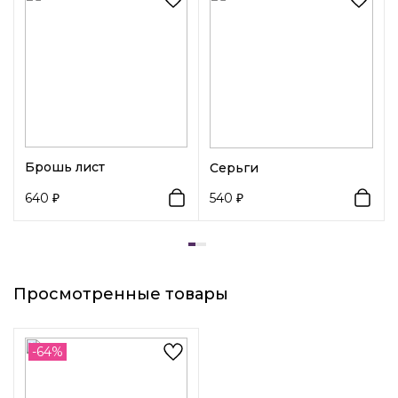
пастельно-желтое). За счет пастельной палитры цветные
кольца смотрятся гармонично с любым нарядом.
Брошь лист
Серьги
640
540
Просмотренные товары
-64%