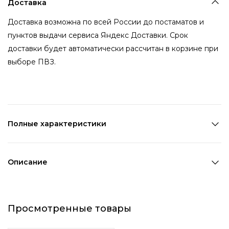
Доставка
Доставка возможна по всей России до постаматов и
пунктов выдачи сервиса Яндекс Доставки. Срок
доставки будет автоматически рассчитан в корзине при
выборе ПВЗ.
Полные характеристики
Количество в наборе:
1 шт
Состав:
100% ПВХ
Описание
Страна производства:
Китай
Фиолетовое кольцо в виде забавной лягушки поднимет
Цвет 1:
Фиолетовый
настроение, хорош дополнит любой цветной образ и
Ширина 1:
1,5 см
Просмотренные товары
сделает акцент в однотонном.
Ширина 2:
0,4 см
Возраст:
Взрослый