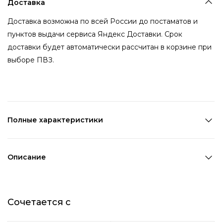
Доставка
Доставка возможна по всей России до постаматов и
пунктов выдачи сервиса Яндекс Доставки. Срок
доставки будет автоматически рассчитан в корзине при
выборе ПВЗ.
Полные характеристики
Количество в наборе:
1 шт
Состав:
100% ПВХ
Описание
Страна производства:
Китай
Пластиковые кольца давно стали одним из самых ярких
Цвет 1:
Прозрачный
трендов среди аксессуаров. Такой аксессуар добавит в
Возраст:
Взрослый
Сочетается с
образ яркий акцент и не оставит вас без комплиментов
Декоративный элемент 1:
Животные
и восторженных отзывов.