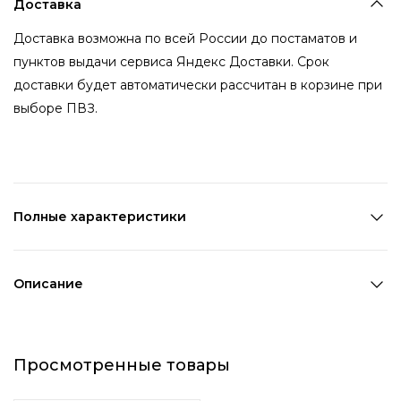
Доставка
Доставка возможна по всей России до постаматов и
пунктов выдачи сервиса Яндекс Доставки. Срок
доставки будет автоматически рассчитан в корзине при
выборе ПВЗ.
Полные характеристики
Количество в наборе:
1 шт
Состав:
Металл,ПВХ,Стекло
Описание
Страна производства:
Китай
Изящное золотистое кольцо украшено двумя камнями:
Цвет 1:
Золотой
маленьким золотого цвета и большим изумрудного
Цвет 2:
Зеленый
Просмотренные товары
цвета. Кольцо можно надеть на любой палец, так как оно
Возраст:
Взрослый
является безразмерным и может быть как расширено,
Декоративный элемент 1:
Цветные камни