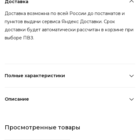
Доставка
Доставка возможна по всей России до постаматов и
пунктов выдачи сервиса Яндекс Доставки. Срок
доставки будет автоматически рассчитан в корзине при
выборе ПВЗ.
Полные характеристики
Количество в наборе:
1 шт
Состав:
Металл,ПВХ
Описание
Страна производства:
Китай
Золотистое кольцо с сиреневым сердечком -
Цвет 1:
Золотой
прекрасное и деликатное напоминание о важности
Цвет 2:
Фиолетовый
Просмотренные товары
любви, которое вы можете носить каждый день.
Возраст:
Взрослый
Декоративный элемент 1:
Сердца