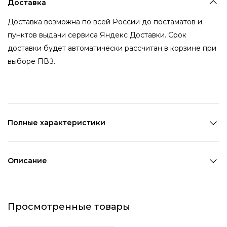
Доставка
Доставка возможна по всей России до постаматов и
пунктов выдачи сервиса Яндекс Доставки. Срок
доставки будет автоматически рассчитан в корзине при
выборе ПВЗ.
Полные характеристики
Количество в наборе:
1 шт
Состав:
ПВХ
Описание
Страна производства:
Китай
Широкое милое сиреневое кольцо в виде медвежонка
Цвет 1:
Фиолетовый
дополнит любой образ и преобразит даже самый
Ширина 1:
0,8 см
Просмотренные товары
базовый наряд. Фантазийное кольцо прекрасно
Возраст:
Взрослый
сочетается с другими украшениями, выполненными из
Декоративный элемент 1:
Животные