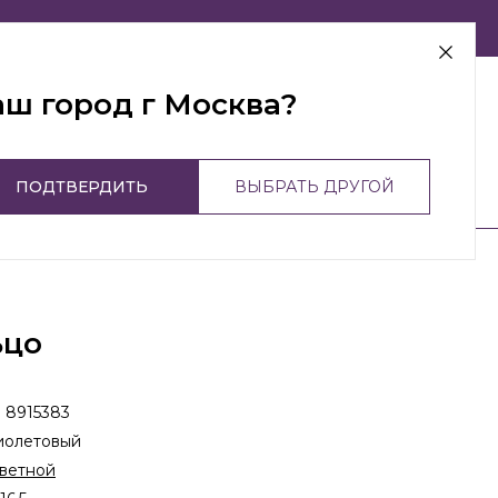
г Москва
аш город г Москва?
ПОДТВЕРДИТЬ
ВЫБРАТЬ ДРУГОЙ
ьцо
:
8915383
иолетовый
ветной