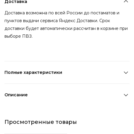
Доставка
Доставка возможна по всей России до постаматов и
пунктов выдачи сервиса Яндекс Доставки. Срок
доставки будет автоматически рассчитан в корзине при
выборе ПВЗ.
Полные характеристики
Количество в наборе:
1 шт
Состав:
Металл
Описание
Страна производства:
Китай
Один из главных трендов этого года - "мятый" металл.
Цвет 1:
Серебряный
Именно поэтому кольцо в таком дизайне станет лучшим
Длина 1:
1,8 см
Просмотренные товары
помощником в стилизации образов. Широкое кольцо
Возраст:
Взрослый
позволит добавить акцент и подойдет буквально к
Декоративный элемент 1:
Без элементов