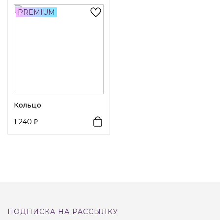
любому стилю одежды. Размер украшения можно
PREMIUM
изменять. Изделие выполнено из высококачественных
полированных материалов, благодаря чему прослужит
долго.
Кольцо
1 240
ПОДПИСКА НА РАССЫЛКУ