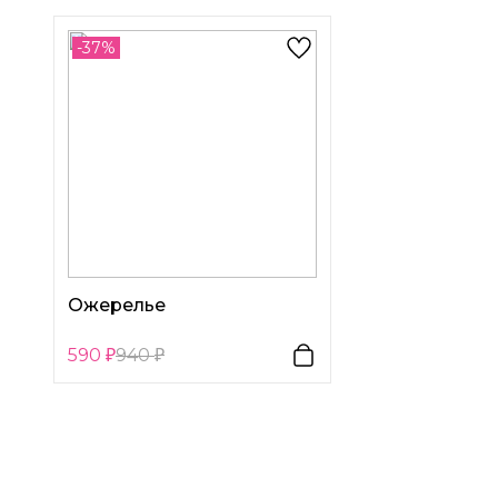
-37%
Ожерелье
590
940