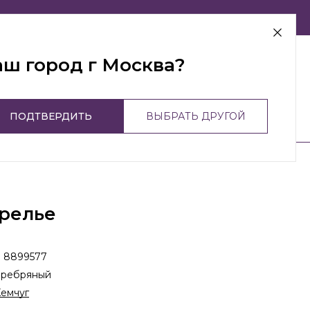
г Москва
аш город г Москва?
ПОДТВЕРДИТЬ
ВЫБРАТЬ ДРУГОЙ
релье
:
8899577
еребряный
емчуг