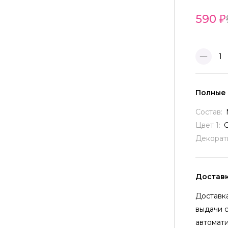
590
1
Полные
Состав:
Цвет 1:
Декорат
Достав
Доставка
выдачи 
автомати