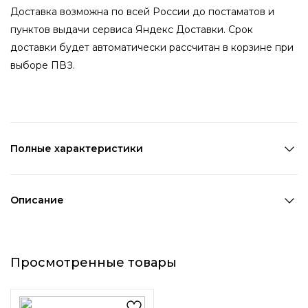
Доставка возможна по всей России до постаматов и
пунктов выдачи сервиса Яндекс Доставки. Срок
доставки будет автоматически рассчитан в корзине при
выборе ПВЗ.
Полные характеристики
Состав:
Металл,Стекло,ПВХ
Цвет 1:
Золотой
Описание
Декоративный элемент 1:
Жемчуг
Серьги-кольца в форме
сердца с жемчужинами и
Просмотренные товары
стразами — золотистая
основа, белый жемчуг