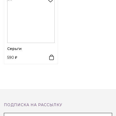
Очаровательные
серьги-сердца с жемчужным
обрамлением
создают утончённый и романтичный
образ. На фото видно, как изящные сердца из мелких
белых бусин-«жемчужин» подвешены к верхней части,
украшенной прозрачными стразами в форме сердца на
золотистой основе. Такой дизайн сочетает классику и
Серьги
современность: жемчуг придаёт женственность, а блеск
590
страз добавляет праздничного сияния. Эти серьги
идеально подойдут к вечернему платью, свадебному
наряду или просто для того, чтобы добавить немного
гламура в повседневный образ.
ПОДПИСКА НА РАССЫЛКУ