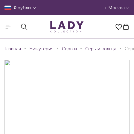
₽
г Москва
рубли
Главная
Бижутерия
Серьги
Серьги-кольца
Сер