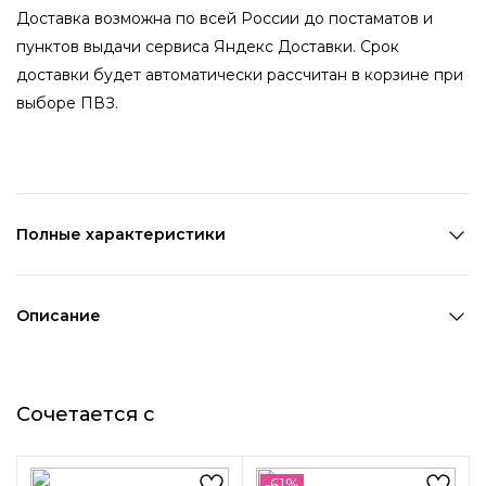
Доставка возможна по всей России до постаматов и
пунктов выдачи сервиса Яндекс Доставки. Срок
доставки будет автоматически рассчитан в корзине при
выборе ПВЗ.
Полные характеристики
Количество в наборе:
1 пара
Состав:
Металл,Стекло
Описание
Страна производства:
Китай
Серьги-кольца с кристаллами абсолютно универсальны и
Цвет 1:
Серебряный
отлично сочетаются с различными предметами
Цвет 2:
Прозрачный
Сочетается с
гардероба. Аксессуар выглядят очень эффектно,
Диаметр:
3,5 см
поэтому всегда будет привлекать внимание к своей
Возраст:
Взрослый
обладательнице.
Декоративный элемент 1:
Кристаллы
-61%