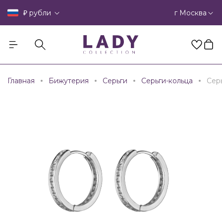
₽
г Москва
рубли
Главная
Бижутерия
Серьги
Серьги-кольца
Сер