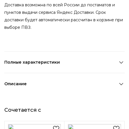
Доставка возможна по всей России до постаматов и
пунктов выдачи сервиса Яндекс Доставки. Срок
доставки будет автоматически рассчитан в корзине при
выборе ПВЗ.
Полные характеристики
Количество в наборе:
1 пара
Состав:
Металл,Стекло
Описание
Страна производства:
Китай
Серебряные серьги-конго с небольшими кристаллами -
Цвет 1:
Серебряный
стильное, минималистичное изделие. Мелкие камни в
Цвет 2:
Прозрачный
Сочетается с
украшениях хорошо дополняются блеском
Ширина 1:
0,3 см
полированного металла. Универсальные серьги дают
Диаметр:
1,9 см
большой простор для творчества - сочетайте их с
Возраст:
Взрослый