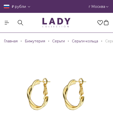
₽
г Москва
рубли
Главная
Бижутерия
Серьги
Серьги-кольца
Сер