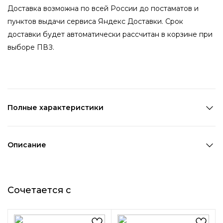
Доставка возможна по всей России до постаматов и
пунктов выдачи сервиса Яндекс Доставки. Срок
доставки будет автоматически рассчитан в корзине при
выборе ПВЗ.
Полные характеристики
Количество в наборе:
1 пара
Состав:
Металл
Описание
Страна производства:
Китай
Элегантные и оригинальные серьги-кольца станут
Цвет 1:
Золотой
любимым акцентом в ваших образах. Изящные изгибы
Ширина 1:
0,4 см
Сочетается с
металла образуют необычную форму, а покрытие
Диаметр:
2,4 см
золотого цвета добавляет модели сияние.
Возраст:
Взрослый
Нестандартные серьги станут уникальным штрихом в
Декоративный элемент 1:
Без элементов