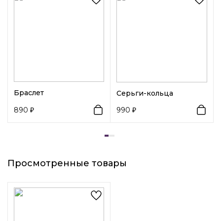
вашем образе!
Вид замка 1:
Булавка
Браслет
Серьги-кольца
890
990
Просмотренные товары