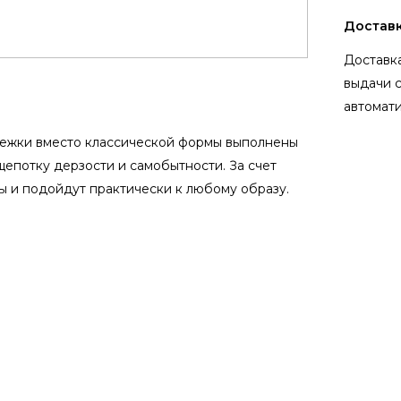
Достав
Доставка
выдачи 
автомати
режки вместо классической формы выполнены
щепотку дерзости и самобытности. За счет
ы и подойдут практически к любому образу.