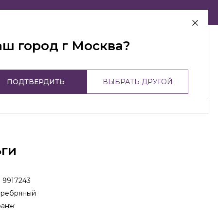
г Москва
аш город г Москва?
ПОДТВЕРДИТЬ
ВЫБРАТЬ ДРУГОЙ
ьги
:
9917243
еребряный
ранж