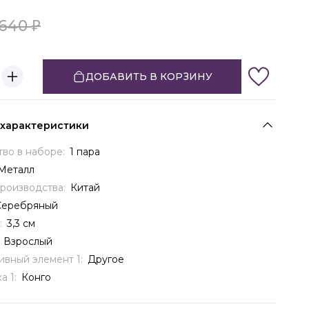
640
ДОБАВИТЬ В КОРЗИНУ
 характеристики
тво в наборе:
1 пара
Металл
производства:
Китай
Серебряный
:
3,3 см
:
Взрослый
ивный элемент 1:
Другое
а 1:
Конго