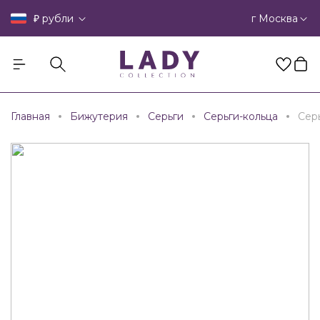
₽
г Москва
рубли
Главная
Бижутерия
Серьги
Серьги-кольца
Сер