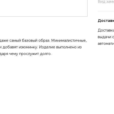
Вид замк
Достав
Доставка
выдачи 
даже самый базовый образ. Минималистичные,
автомати
ни добавят изюминку. Изделие выполнено из
даря чему прослужит долго.