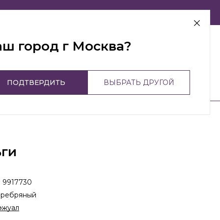
г Москва
аш город г Москва?
ПОДТВЕРДИТЬ
ВЫБРАТЬ ДРУГОЙ
ьги
:
9917730
еребряный
эжуал