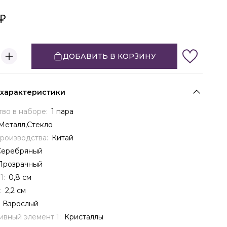
ДОБАВИТЬ В КОРЗИНУ
 характеристики
тво в наборе:
1 пара
Металл,Стекло
производства:
Китай
Серебряный
Прозрачный
1:
0,8 см
:
2,2 см
:
Взрослый
ивный элемент 1:
Кристаллы