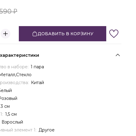
590
ДОБАВИТЬ В КОРЗИНУ
 характеристики
тво в наборе:
1 пара
Металл,Стекло
производства:
Китай
Белый
Розовый
3 см
1:
1,5 см
:
Взрослый
ивный элемент 1:
Другое