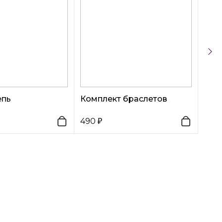
епь
Комплект браслетов
490
390