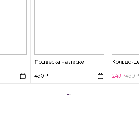
Подвеска на леске
Кольцо-ц
490
249
490