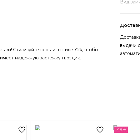
Вид замк
Достав
Доставка
выдачи 
ыки! Стилизуйте серьги в стиле Y2k, чтобы
автомати
 имеет надежную застежку-гвоздик.
-49%