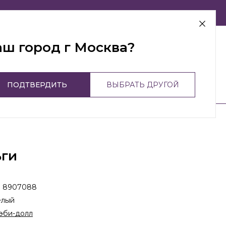
г Москва
аш город г Москва?
ПОДТВЕРДИТЬ
ВЫБРАТЬ ДРУГОЙ
ьги
:
8907088
елый
эби-долл