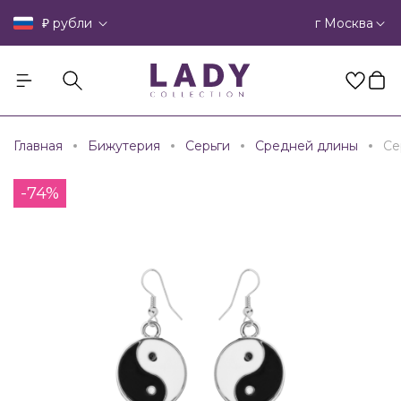
₽
г Москва
рубли
Главная
Бижутерия
Серьги
Средней длины
Се
-74%