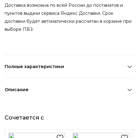
Доставка возможна по всей России до постаматов и
пунктов выдачи сервиса Яндекс Доставки. Срок
доставки будет автоматически рассчитан в корзине при
выборе ПВЗ.
Полные характеристики
Количество в наборе:
1 пара
Состав:
Металл,Стекло
Описание
Страна производства:
Китай
Изящные и утонченные серьги сделаны из металла и
Цвет 1:
Серебряный
украшены кристаллами в красивой огранке. Удобный
Цвет 2:
Синий
Сочетается с
замок-гвоздик и качественная фурнитура будут долго
Длина 1:
1 см
радовать вас и дополнять образы!
Ширина 1:
1,5 см
Возраст:
Взрослый