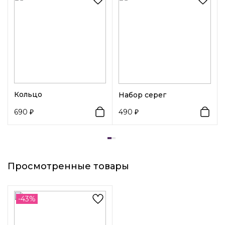
Декоративный элемент 1:
Кристаллы
Вид замка 1:
Гвоздик
Кольцо
Набор серег
690
490
Просмотренные товары
-43%