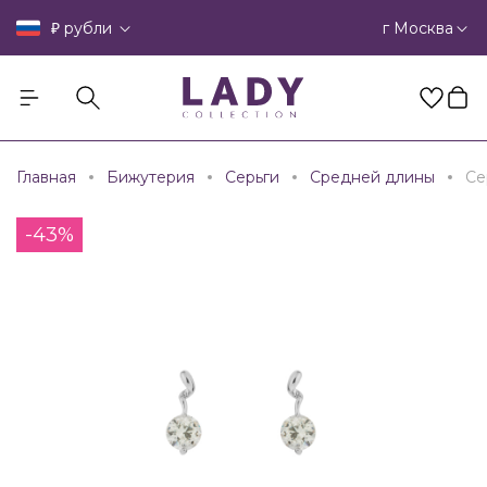
₽
г Москва
рубли
Главная
Бижутерия
Серьги
Средней длины
Се
-43%