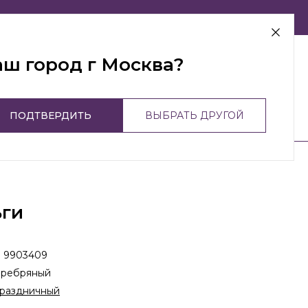
г Москва
аш город г Москва?
ПОДТВЕРДИТЬ
ВЫБРАТЬ ДРУГОЙ
ьги
:
9903409
еребряный
раздничный