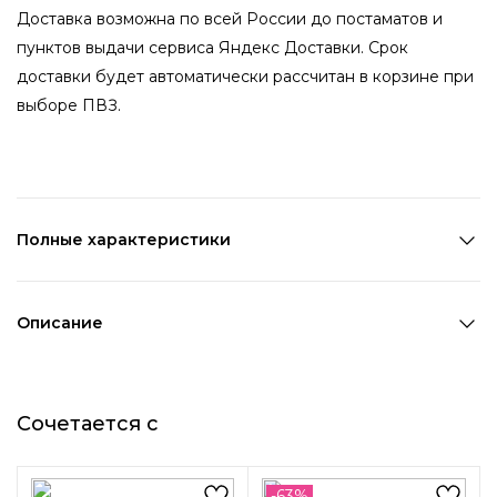
Доставка возможна по всей России до постаматов и
пунктов выдачи сервиса Яндекс Доставки. Срок
доставки будет автоматически рассчитан в корзине при
выборе ПВЗ.
Полные характеристики
Количество в наборе:
1 пара
Состав:
Металл,Стекло
Описание
Страна производства:
Китай
Изящные серьги с кристаллами украсят и подчеркнут
Цвет 1:
Серебряный
Вашу женственность. Кристаллы, которыми украшены
Цвет 2:
Прозрачный
Сочетается с
серьги, будут завораживать окружающих своим
Длина 1:
2,5 см
блеском. Замок-крючок удобно сидит в ушах и не
Ширина 1:
1,5 см
мешает при носке.
Возраст:
Взрослый
-63%