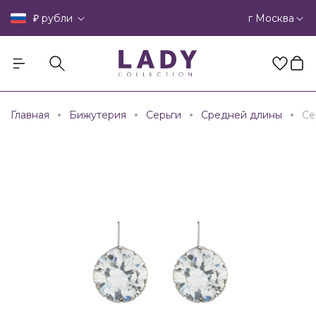
₽
г Москва
рубли
Главная
Бижутерия
Серьги
Средней длины
Се