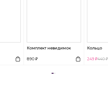
Комплект невидимок
Кольцо
890
249
440