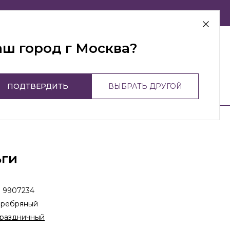
г Москва
аш город г Москва?
ПОДТВЕРДИТЬ
ВЫБРАТЬ ДРУГОЙ
ьги
:
9907234
еребряный
раздничный