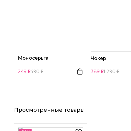
Моносерьга
Чокер
249
490
389
1 290
Просмотренные товары