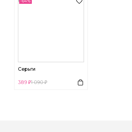
-64%
Серьги
389
1 090