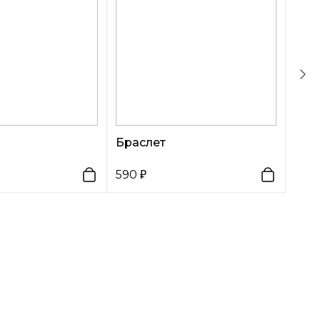
Браслет
590
390