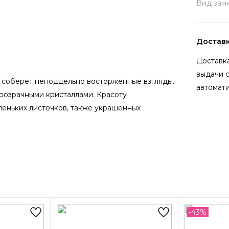
Вид замк
Достав
Доставка
выдачи 
я соберет неподдельно восторженные взгляды.
автомати
розрачными кристаллами. Красоту
леньких листочков, также украшенных
-43%