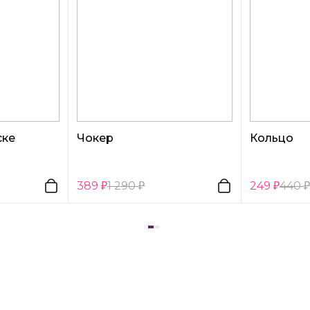
ске
Чокер
Кольцо
389
1 290
249
440