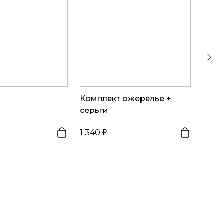
Комплект ожерелье +
серьги
1 340
740