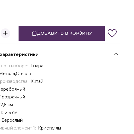
ДОБАВИТЬ В КОРЗИНУ
 характеристики
тво в наборе:
1 пара
Металл,Cтекло
производства:
Китай
Серебряный
Прозрачный
2,6 см
1:
2,6 см
:
Взрослый
ивный элемент 1:
Кристаллы