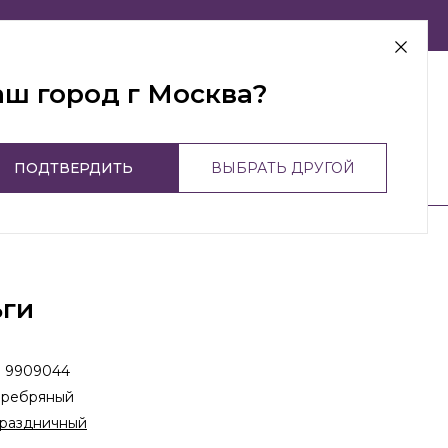
г Москва
аш город г Москва?
ПОДТВЕРДИТЬ
ВЫБРАТЬ ДРУГОЙ
ьги
:
9909044
еребряный
раздничный