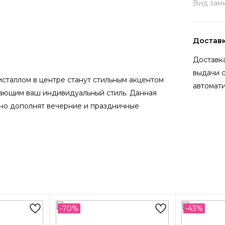
Вид замк
Достав
Доставка
выдачи 
сталлом в центре станут стильным акцентом
автомати
ающим ваш индивидуальный стиль. Данная
но дополнят вечерние и праздничные
-70%
-43%