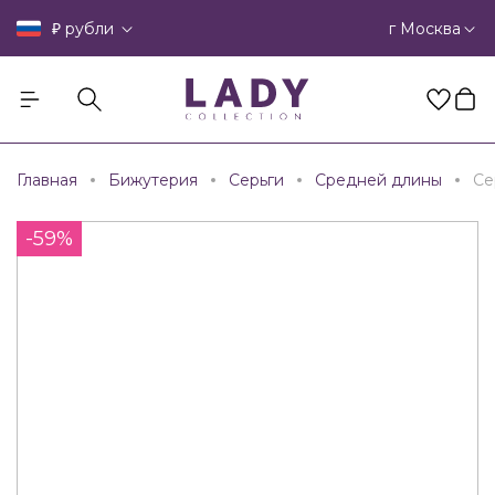
₽
г Москва
рубли
Главная
Бижутерия
Серьги
Средней длины
Се
-59%