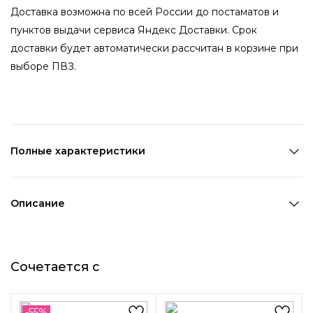
Доставка возможна по всей России до постаматов и
пунктов выдачи сервиса Яндекс Доставки. Срок
доставки будет автоматически рассчитан в корзине при
выборе ПВЗ.
Полные характеристики
Количество в наборе:
1 пара
Состав:
Металл
Описание
Страна производства:
Китай
Женственные, утонченные серьги-бабочки -
Цвет 1:
Серебряный
определенно тренд этого года! Идеально дополнят Ваш
Длина 1:
2 см
Сочетается с
образ! Удобная застежка-конго плотно держится на ухе
Ширина 1:
1 см
и не доставляет дискомфорта при носке.
Возраст:
Взрослый
Декоративный элемент 1:
Животные
-55%