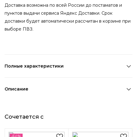
Доставка возможна по всей России до постаматов и
пунктов выдачи сервиса Яндекс Доставки. Срок
доставки будет автоматически рассчитан в корзине при
выборе ПВЗ.
Полные характеристики
Количество в наборе:
1 пара
Состав:
Металл
Описание
Страна производства:
Китай
Эти серьги - настоящая находка для фанатов динозавров
Цвет 1:
Зеленый
и поклонниц альтернативной моды. Забудьте о скучных и
Цвет 2:
Золотой
Сочетается с
однообразных украшениях, ведь серьги с динозавриком
Цвет 3:
Белый
предлагают свежий и экстравагантный взгляд на мир.
Длина 1:
4,4 см
Ширина 1:
2,2 см
-54%