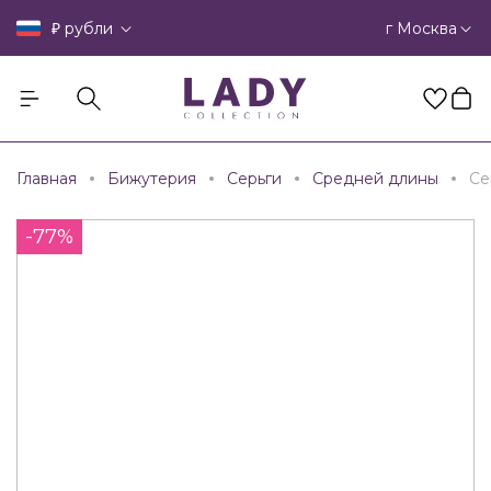
₽
г Москва
рубли
Главная
Бижутерия
Серьги
Средней длины
Се
-77%