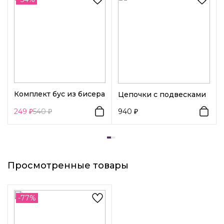
Возраст:
Универсальный
Декоративный элемент 1:
Животные
Вид замка 1:
Петля
Комплект бус из бисера
Цепочки с подвесками
249
540
940
Просмотренные товары
-77%