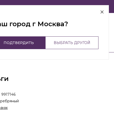
г Москва
аш город г Москва?
ПОДТВЕРДИТЬ
ВЫБРАТЬ ДРУГОЙ
ьги
:
9917146
еребряный
ранж