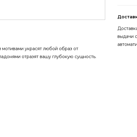
Достав
Доставка
выдачи 
автомати
 мотивами украсят любой образ от
ладонями отразят вашу глубокую сущность.