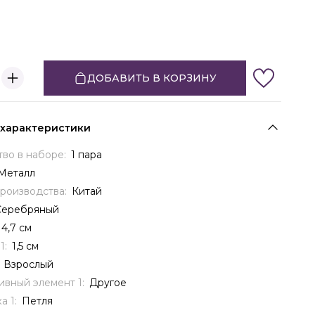
ДОБАВИТЬ В КОРЗИНУ
 характеристики
тво в наборе:
1 пара
Металл
производства:
Китай
Серебряный
4,7 см
1:
1,5 см
:
Взрослый
ивный элемент 1:
Другое
а 1:
Петля