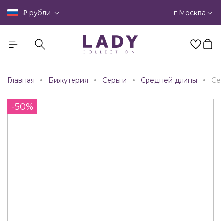
₽
г Москва
рубли
Главная
Бижутерия
Серьги
Средней длины
Се
-50%