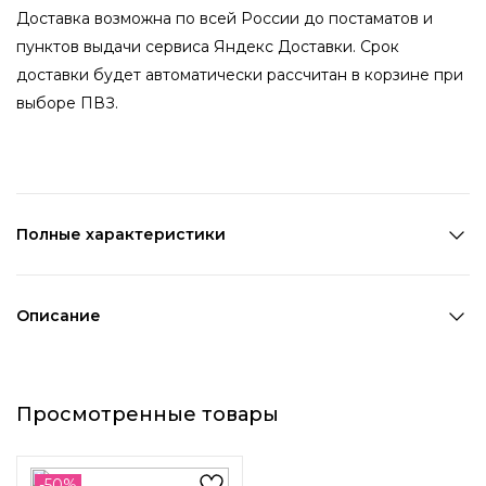
Доставка возможна по всей России до постаматов и
пунктов выдачи сервиса Яндекс Доставки. Срок
доставки будет автоматически рассчитан в корзине при
выборе ПВЗ.
Полные характеристики
Количество в наборе:
1 пара
Состав:
Металл,ПВХ
Описание
Страна производства:
Китай
Если вы привыкли примерять на себя необычные образы,
Цвет 1:
Синий
стили или просто иногда экспериментировать, то
Цвет 2:
Золотой
Просмотренные товары
необычные серьги в виде цветов станут незаменимым
Цвет 3:
Прозрачный
дополнением в вашем гардеробе. Серьги выполнены из
Диаметр:
4,3 см
глянцевого металла глубокого синего цвета и
Возраст:
Взрослый
-50%