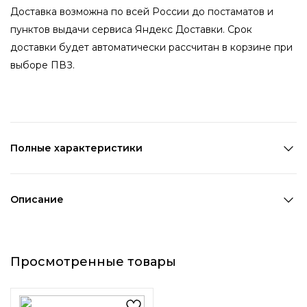
Доставка возможна по всей России до постаматов и
пунктов выдачи сервиса Яндекс Доставки. Срок
доставки будет автоматически рассчитан в корзине при
выборе ПВЗ.
Полные характеристики
Количество в наборе:
1 пара
Состав:
Металл,ПВХ
Описание
Страна производства:
Китай
Крупные серьги-капли соответствуют всем последним
Цвет 1:
Красный
модным тенденциям. Выполненные в насыщенно-
Длина 1:
3 см
Просмотренные товары
красном цвете с глянцевым покрытием, они создают
Ширина 1:
1,8 см
яркий контраст, при этом не выглядят "слишком".
Возраст:
Взрослый
Декоративный элемент 1:
Без элементов