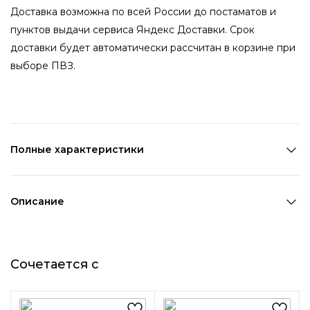
Доставка возможна по всей России до постаматов и
пунктов выдачи сервиса Яндекс Доставки. Срок
доставки будет автоматически рассчитан в корзине при
выборе ПВЗ.
Полные характеристики
Количество в наборе:
1 шт
Состав:
Металл
Описание
Страна производства:
Китай
Стильная цепочка с лезвием подойдет как женщине, так
Цвет 1:
Серебряный
и мужчине. Замечательно украсит и дополнит ваш образ.
Длина 1:
28 см
Сочетается с
Размер регулируется с помощью дополнительной
Ширина 1:
2 см
цепочки.
Возраст:
Взрослый
Декоративный элемент 1:
Другое