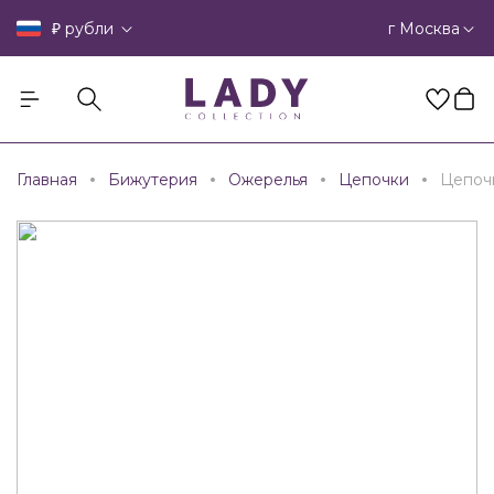
₽
г Москва
рубли
Главная
Бижутерия
Ожерелья
Цепочки
Цепоч