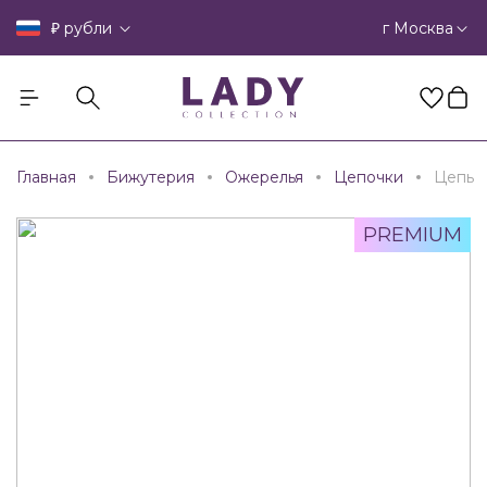
₽
г Москва
рубли
Главная
Бижутерия
Ожерелья
Цепочки
Цепь
PREMIUM