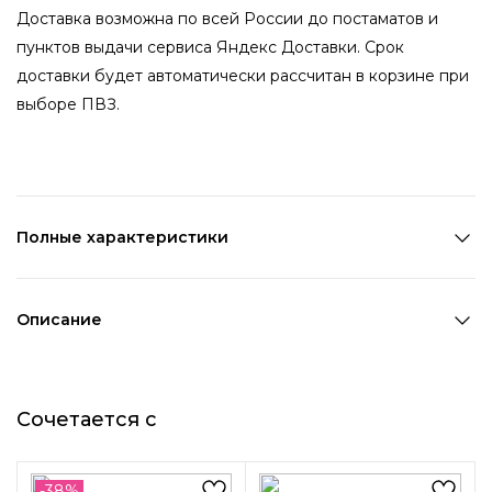
Доставка возможна по всей России до постаматов и
пунктов выдачи сервиса Яндекс Доставки. Срок
доставки будет автоматически рассчитан в корзине при
выборе ПВЗ.
Полные характеристики
Количество в наборе:
1 шт
Состав:
Полиэстер,ПВХ
Описание
Страна производства:
Китай
Резинка-бант прекрасно дополнит образ юной модницы
Цвет 1:
Белый
как на праздник, так и на каждый день. Основная часть
Ширина 1:
16,5 см
Сочетается с
сделана из сетки. В качестве декоративного элемента в
Диаметр:
3 см
середине представлен миниатюрный цветок.
Возраст:
Детский
Декоративный элемент 1:
Банты
-38%