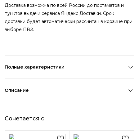
Доставка возможна по всей России до постаматов и
пунктов выдачи сервиса Яндекс Доставки. Срок
доставки будет автоматически рассчитан в корзине при
выборе ПВЗ.
Полные характеристики
Количество в наборе:
1 шт
Состав:
Полиэстер,ПВХ
Описание
Страна производства:
Китай
Резинка-бант для школы – это не только стильный
Цвет 1:
Белый
аксессуар, но и практичный предмет. Она помогает
Цвет 2:
Синий
Сочетается с
сохранить аккуратность прически в течение всего дня,
Длина 1:
16 см
не требуя постоянной корректировки.
Ширина 1:
12 см
Возраст:
Детский