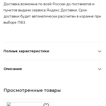
Доставка возможна по всей России до постаматов и
пунктов выдачи сервиса Яндекс Доставки. Срок
доставки будет автоматически рассчитан в корзине при
выборе ПВЗ.
Полные характеристики
Состав:
ПВХ,Полиэстер
Цвет 1:
Фиолетовый
Описание
Декоративный элемент 1:
Без элементов
Набор мягких резинок для
волос в упаковке «Кошечка»
Просмотренные товары
— фиолетовые, в милом
кейсе