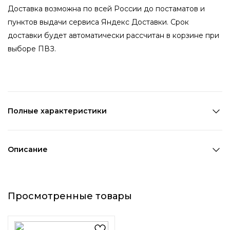
Доставка возможна по всей России до постаматов и
пунктов выдачи сервиса Яндекс Доставки. Срок
доставки будет автоматически рассчитан в корзине при
выборе ПВЗ.
Полные характеристики
Состав:
Полиэстер
Цвет 1:
Мультицвет
Описание
Декоративный элемент 1:
Без элементов
Набор резинок для волос в
пастельных цветах — мягкие,
Просмотренные товары
яркие и удобные