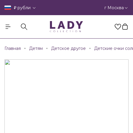
₽
г Москва
рубли
Главная
Детям
Детское другое
Детские очки со