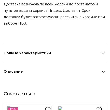
Доставка возможна по всей России до постаматов и
пунктов выдачи сервиса Яндекс Доставки. Срок
доставки будет автоматически рассчитан в корзине при
выборе ПВЗ.
Полные характеристики
Количество в наборе:
1 шт
Состав:
100% ПВХ
Описание
Страна производства:
Китай
Идеальный выбор для маленьких модников и модниц.
Цвет 1:
Мультицвет
Надежные и удобные солнцезащитные очки не только
Длина 1:
6 см
Сочетается с
защитят глаза вашего ребенка, но и подчеркнут его
Ширина 1:
12,5 см
индивидуальность и стиль.
Возраст:
Детский
Декоративный элемент 1:
Цветы и растения
-52%