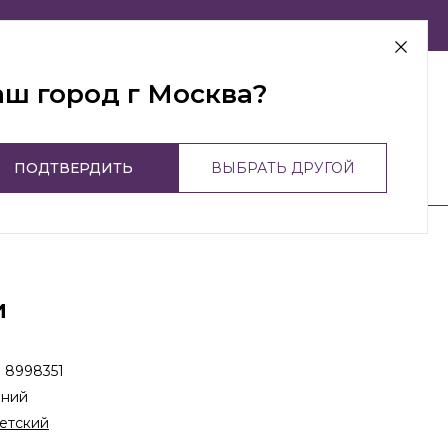
г Москва
аш город г Москва?
ПОДТВЕРДИТЬ
ВЫБРАТЬ ДРУГОЙ
и
:
8998351
иний
етский