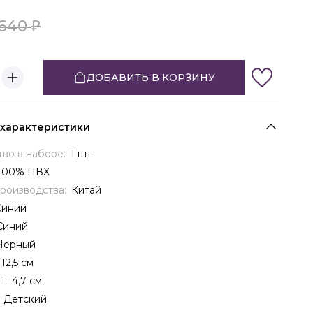
640
ДОБАВИТЬ В КОРЗИНУ
 характеристики
тво в наборе:
1 шт
100% ПВХ
производства:
Китай
Синий
Синий
Черный
12,5 см
1:
4,7 см
:
Детский