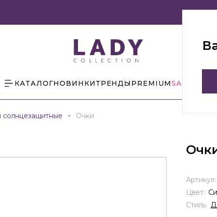
В
КАТАЛОГ
НОВИНКИ
ТРЕНДЫ
PREMIUM
SALE
БЛОГ
и солнцезащитные
Очки
Очк
Артикул
Цвет:
С
Стиль:
Д