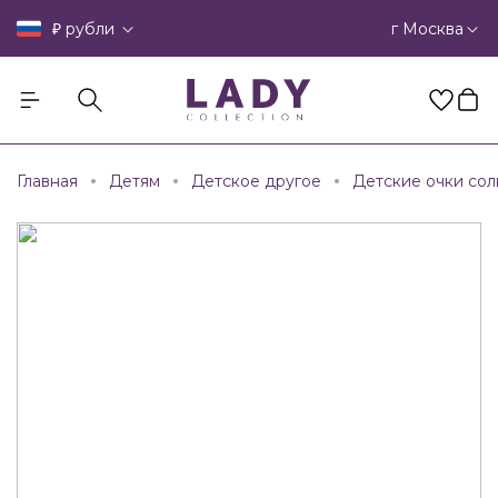
₽
г Москва
рубли
Главная
Детям
Детское другое
Детские очки со