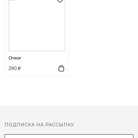
вашего ребенка.
Декоративный элемент 1:
Животные
Очки
290
ПОДПИСКА НА РАССЫЛКУ