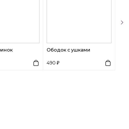
зинок
Ободок с ушками
490
249