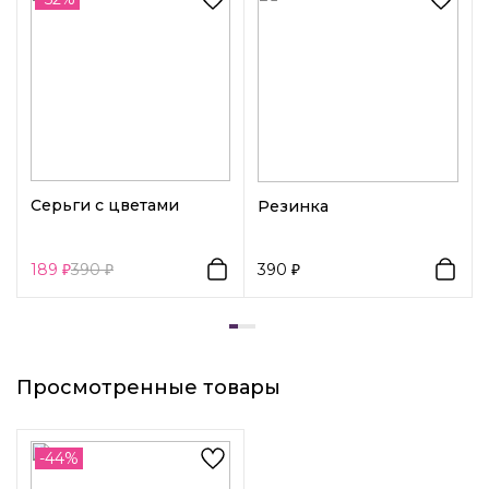
была символом моды и стиля, и эти заколки - прекрасное
дополнение к вашему образу.
Серьги с цветами
Резинка
189
390
390
Просмотренные товары
-44%