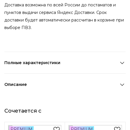
Доставка возможна по всей России до постаматов и
пунктов выдачи сервиса Яндекс Доставки. Срок
доставки будет автоматически рассчитан в корзине при
выборе ПВЗ.
Полные характеристики
Количество в наборе:
1 шт
Состав:
ПВХ,Полиэстер
Описание
Страна производства:
Китай
Ободок розового цвета с ассиметрично
Цвет 1:
Розовый
расположенными на нем различными декоративными
Цвет 2:
Мультицвет
Сочетается с
элементами, - идеальное украшение для маленьких
Длина 1:
15 см
модниц! Этот детский аксессуар подчеркнет прическу
Ширина 1:
2 см
девочки и создаст неповторимый шарм в ее образе.
Диаметр:
12 см
PREMIUM
PREMIUM