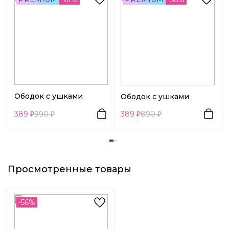
милые чёрные бантики.
Декоративный элемент 1:
Животные
Ободок с ушками
Ободок с ушками
389
990
389
890
Просмотренные товары
-56%