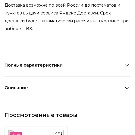
Доставка возможна по всей России до постаматов и
пунктов выдачи сервиса Яндекс Доставки. Срок
доставки будет автоматически рассчитан в корзине при
выборе ПВЗ.
Полные характеристики
Количество в наборе:
1 шт
Состав:
Полиэстер
Описание
Страна производства:
Китай
Невероятно удобная и стильная сумка-шоппер из
Цвет 1:
Белый
плотного белоснежного материала станет незаменимым
Цвет 2:
Синий
Просмотренные товары
помощником на каждый день. В сумку удобно
Длина 1:
33 см
складывать все необходимые для каждой модницы
Ширина 1:
39 см
мелочи. А надпись, которая переводится как "У тебя
Возраст:
Взрослый
-61%