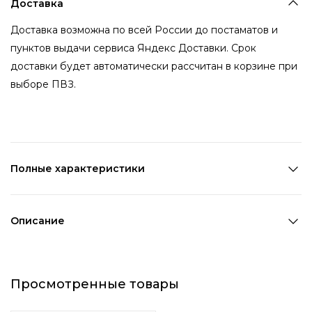
Доставка
Доставка возможна по всей России до постаматов и
пунктов выдачи сервиса Яндекс Доставки. Срок
доставки будет автоматически рассчитан в корзине при
выборе ПВЗ.
Полные характеристики
Количество в наборе:
1 шт
Состав:
Полиэстер,Металл,ПВХ
Описание
Страна производства:
Китай
Белая бейсболка с декоративными элементами. На
Цвет 1:
Белый
козырьке расположены три маленьких колечка, а на
Цвет 2:
Серебряный
Просмотренные товары
основной части прикреплена булавка с тремя
Длина 1:
28 см
подвесками, которую по желанию можно снять. Это
Ширина 1:
15,5 см