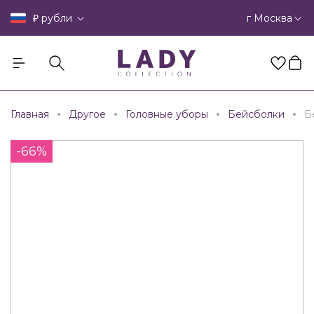
₽
г Москва
рубли
Главная
Другое
Головные уборы
Бейсболки
Б
-66%